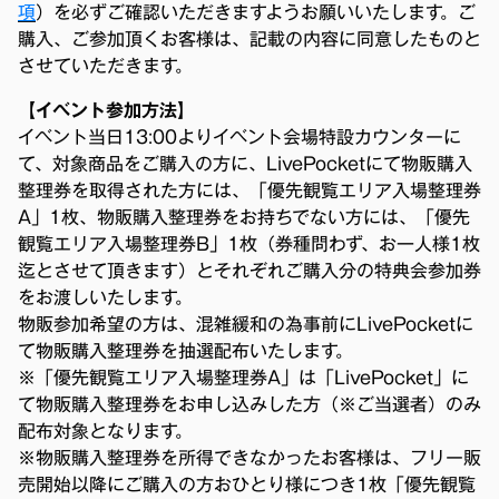
項
）を必ずご確認いただきますようお願いいたします。ご
購入、ご参加頂くお客様は、記載の内容に同意したものと
させていただきます。
【イベント参加方法】
イベント当日13:00よりイベント会場特設カウンターに
て、対象商品をご購入の方に、LivePocketにて物販購入
整理券を取得された方には、「優先観覧エリア入場整理券
A」1枚、物販購入整理券をお持ちでない方には、「優先
観覧エリア入場整理券B」1枚（券種問わず、お一人様1枚
迄とさせて頂きます）とそれぞれご購入分の特典会参加券
をお渡しいたします。
物販参加希望の方は、混雑緩和の為事前にLivePocketに
て物販購入整理券を抽選配布いたします。
※「優先観覧エリア入場整理券A」は「LivePocket」に
て物販購入整理券をお申し込みした方（※ご当選者）のみ
配布対象となります。
※物販購入整理券を所得できなかったお客様は、フリー販
売開始以降にご購入の方おひとり様につき1枚「優先観覧