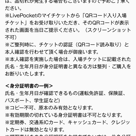
は、品切れが発生する場合もございますので予めご了承く
ださい。
※LivePocketのマイチケットから「QRコード入り入場
チケット」をお受け取りいただき、そのQRコードが表示
された画面を当日ご提示ください。（スクリーンショット
不可）
※ご整列時に、チケットの認証（QRコード読み取り）と
本人確認を行わせて頂く場合が御座います。
※本人確認を実施した場合は、入場チケットに記載された
氏名・生年月日が身分証明書と異なる方は整列・ご購入を
お断りいたします。
＜身分証明書の一例＞
氏名・生年月日が確認できるもの(運転免許証、保険証、
パスポート、学生証など)
※コピー不可、原本のみ有効となります。
※有効期限の切れている身分証明書は不可となります。
※定期券、交通系ICカード、キャッシュカード、クレジッ
トカードは無効となります。