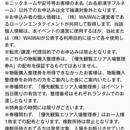
※ニックネームや記号等お客様の本名（お名前漢字フルネ
ーム）以外でのお申込みは全て抽選対象外となります。
※お申込み者の個人情報は、（株）WAIWAIと運営者であ
るローソンエンタテイメントが共同して取得します。当該
個人情報は、本イベントの運営に使用するほか、当社また
は（株）WAIWAIが公表する利用目的に従って各々使用し
ます。
※転売/譲渡/代理目的でのお申込みは禁止となります。
※こちらの物販購入整理券は、「優先観覧エリア入場整理
券A」の配布を保証するものではありません。
※物販購入整理券を所得できなかったお客様は、物販購入
整理券をお持ちの方をご案内した後にご案内いたします。
※券種問わず、「優先観覧エリア入場整理券」はイベント
当日限りの有効です。整理番号はそれぞれランダムでのお
渡しとなります。
※特典会の時間には限りがございます。
※券種問わず、「優先観覧エリア入場整理券」はお一人様
1枚までの配布となります。複数所持は禁止となります。
複数所持されてる方は発見次第、入場をお断りさせていた