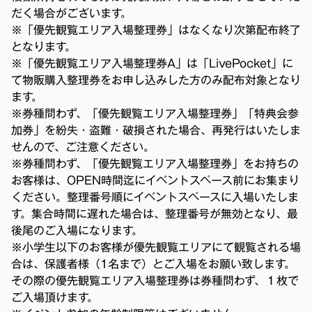
だく場合がございます。
※「優先観覧エリア入場整理券」はなくなり次第配布終了
となります。
※「優先観覧エリア入場整理券A」は「LivePocket」に
て物販購入整理券をお申し込みした方のみ配布対象となり
ます。
※券種問わず、「優先観覧エリア入場整理券」「特典会参
加券」を紛失・盗難・破損された場合、再発行はいたしま
せんので、ご注意ください。
※券種問わず、「優先観覧エリア入場整理券」をお持ちの
お客様は、OPEN時間迄にイベントスペース前にお集まり
ください。整理番号順にイベントスペースに入場いたしま
す。集合時間に遅れた場合は、整理番号が無効となり、最
後尾のご入場になります。
※小学生以下のお客様が優先観覧エリアにて観覧される場
合は、保護者様（1名まで）とご入場をお願い致します。
その際の優先観覧エリア入場整理券は券種問わず、１枚で
ご入場頂けます。