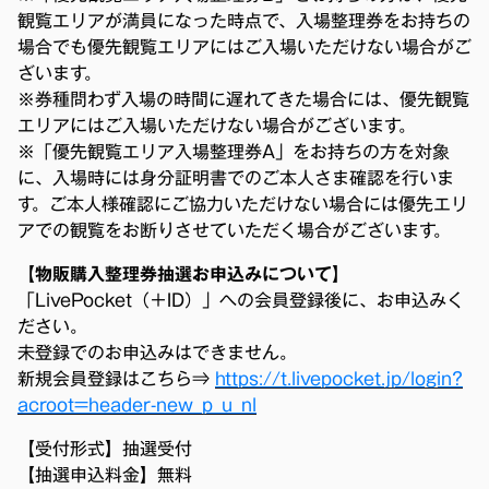
観覧エリアが満員になった時点で、入場整理券をお持ちの
場合でも優先観覧エリアにはご入場いただけない場合がご
ざいます。
※券種問わず入場の時間に遅れてきた場合には、優先観覧
エリアにはご入場いただけない場合がございます。
※「優先観覧エリア入場整理券A」をお持ちの方を対象
に、入場時には身分証明書でのご本人さま確認を行いま
す。ご本人様確認にご協力いただけない場合には優先エリ
アでの観覧をお断りさせていただく場合がございます。
【物販購入整理券抽選お申込みについて】
「LivePocket（＋ID）」への会員登録後に、お申込みく
ださい。
未登録でのお申込みはできません。
新規会員登録はこちら⇒
https://t.livepocket.jp/login?
acroot=header-new_p_u_nl
【受付形式】抽選受付
【抽選申込料金】無料