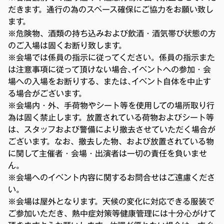
だきます。通行の為のスペース確保にご協力をお願い致し
ます。
※危険物、酒類の持ち込みおよび飲酒・酒気帯び状態の方
のご入場は固くお断り致します。
※会場では係員の指示に従ってください。係員の指示また
は注意事項に従って頂けない場合､イベントへの参加・会
場への入場をお断りする、または､イベント自体を中止す
る場合がございます。
※会場内・外、手荷物やシート等を使用しての場所取り行
為は固く禁止します。放置されている荷物およびシート等
は、スタッフおよび警備により撤去させていただく場合が
ございます。なお、撤去した物、および放置されている物
に関して主催者・会場・出演者は一切の責任を負いませ
ん。
※会場へのイベント内容に関するお問合せはご遠慮くださ
い。
※会場は屋外となります。天候の変化に対応できる服装で
ご参加いただき、熱中症対策等健康管理には十分心がけて