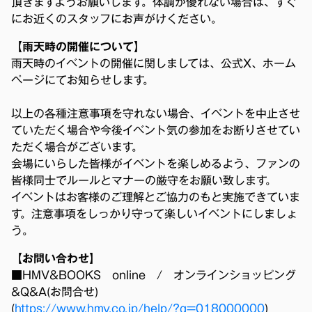
頂きますようお願いします。体調が優れない場合は、すぐ
にお近くのスタッフにお声がけください。
【雨天時の開催について】
雨天時のイベントの開催に関しましては、公式X、ホーム
ページにてお知らせします。
以上の各種注意事項を守れない場合、イベントを中止させ
ていただく場合や今後イベント気の参加をお断りさせてい
ただく場合がございます。
会場にいらした皆様がイベントを楽しめるよう、ファンの
皆様同士でルールとマナーの厳守をお願い致します。
イベントはお客様のご理解とご協力のもと実施できていま
す。注意事項をしっかり守って楽しいイベントにしましょ
う。
【お問い合わせ】
■HMV&BOOKS online / オンラインショッピング
&Q&A(お問合せ)
(
https://www.hmv.co.jp/help/?q=018000000
)