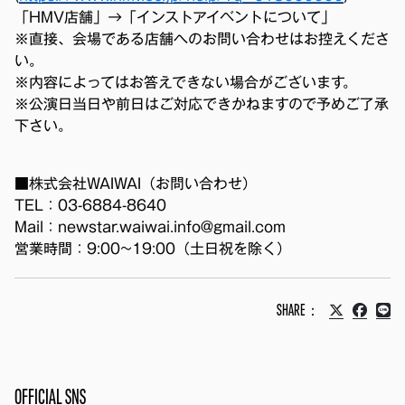
「HMV店舗」→「インストアイベントについて」
※直接、会場である店舗へのお問い合わせはお控えくださ
い。
※内容によってはお答えできない場合がございます。
※公演日当日や前日はご対応できかねますので予めご了承
下さい。
■株式会社WAIWAI（お問い合わせ）
TEL：03-6884-8640
Mail：newstar.waiwai.info@gmail.com
営業時間：9:00~19:00（土日祝を除く）
SHARE：
OFFICIAL SNS