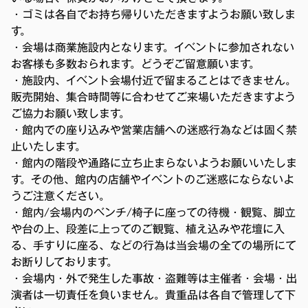
・ゴミは各自でお持ち帰りいただきますようお願い致しま
す。
・会場は商業施設内となります。イベントに参加されない
お客様も多数おられます。どうぞご留意願います。
・施設内、イベント会場付近で留まることはできません。
販売開始、集合時間等に合わせてご来場いただきますよう
ご協力お願い致します。
・館内での座り込みや営業店舗への迷惑行為などは固く禁
止いたします。
・館内の階段や通路に立ち止まらないようお願いいたしま
す。その他、館内の店舗やイベントのご迷惑にならないよ
うご注意ください。
・館内/会場内のベンチ/椅子に座っての待機・観覧、脚立
や台の上、段差に上ってのご観覧、植え込みや花壇に入
る、手すりに座る、などの行為は当会場の全ての場所にて
お断りしております。
・会場内・外で発生した事故・盗難等は主催者・会場・出
演者は一切責任を負いません。貴重品は各自で管理して下