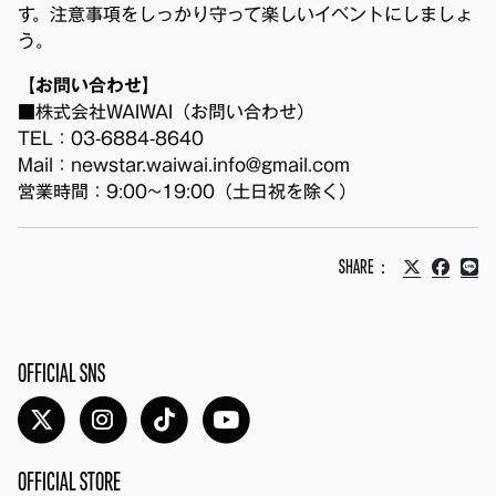
す。注意事項をしっかり守って楽しいイベントにしましょ
う。
【お問い合わせ】
■株式会社WAIWAI（お問い合わせ）
TEL：03-6884-8640
Mail：newstar.waiwai.info@gmail.com
営業時間：9:00~19:00（土日祝を除く）
SHARE：
OFFICIAL SNS
OFFICIAL STORE