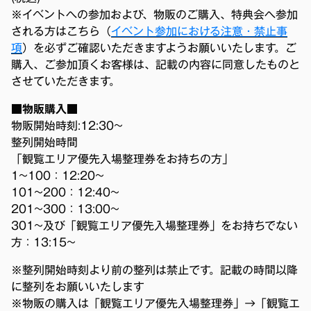
※イベントへの参加および、物販のご購入、特典会へ参加
される方はこちら（
イベント参加における注意・禁止事
項
）を必ずご確認いただきますようお願いいたします。ご
購入、ご参加頂くお客様は、記載の内容に同意したものと
させていただきます。
■物販購入■
物販開始時刻:12:30~
整列開始時間
「観覧エリア優先入場整理券をお持ちの方」
1~100：12:20~
101~200：12:40~
201~300：13:00~
301~及び「観覧エリア優先入場整理券」をお持ちでない
方：13:15~
※整列開始時刻より前の整列は禁止です。記載の時間以降
に整列をお願いいたします
※物販の購入は「観覧エリア優先入場整理券」→「観覧エ