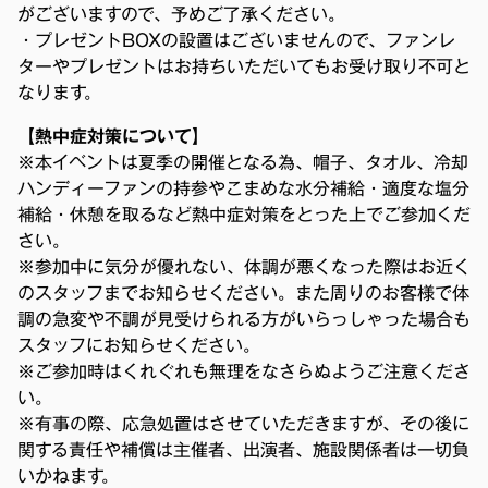
がございますので、予めご了承ください。
・プレゼントBOXの設置はございませんので、ファンレ
ターやプレゼントはお持ちいただいてもお受け取り不可と
なります。
【熱中症対策について】
※本イベントは夏季の開催となる為、帽子、タオル、冷却
ハンディーファンの持参やこまめな水分補給・適度な塩分
補給・休憩を取るなど熱中症対策をとった上でご参加くだ
さい。
※参加中に気分が優れない、体調が悪くなった際はお近く
のスタッフまでお知らせください。また周りのお客様で体
調の急変や不調が見受けられる方がいらっしゃった場合も
スタッフにお知らせください。
※ご参加時はくれぐれも無理をなさらぬようご注意くださ
い。
※有事の際、応急処置はさせていただきますが、その後に
関する責任や補償は主催者、出演者、施設関係者は一切負
いかねます。