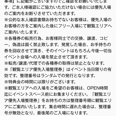
事項】に記載がございますのでご確認をお願いいたしま
す。ご本人様確認にご協力いただけない場合には優先入場
のご案内をお断りさせていただきます。
※公的な本人確認書類お持ちでないお客様は、優先入場の
お客様の方をご案内した後にフリー入場にて観覧エリアへ
ご案内いたします。
※各種券の転売行為、お客様同士での交換、譲渡、コピ
ー、偽造は固く禁止致します。発覚した場合、お手持ちの
券を回収させて頂き、そのイベントはもちろん今後一切当
イベント会場への入場を禁止させて頂きます。
※転売/譲渡/代理での各種券の取得は禁止となります。
※「観覧エリア優先入場整理券」はイベント当日限りの有
効です。整理番号はランダムでの発行となります。
※特典会の時間には限りがございます。
※観覧エリアへの入場をご希望のお客様は、OPEN時間
迄にイベントスペース前にお集まりください。「観覧エリ
ア優先入場整理券」をお持ちの方は整理番号順に観覧エリ
アにご案内いたします。集合時間に遅れた場合は、整理番
号が無効となり、最後尾のご入場になります。