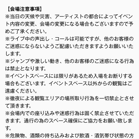
【会場注意事項】
※当日の天候や災害、アーティストの都合によってイベン
ト内容の変更、会場の変更になる場合もございますので予
めご了承ください。
※ライブ中の声出し・コールは可能ですが、他のお客様の
ご迷惑にならないようご配慮いただきますようお願いいた
します。
※ジャンプや激しい動き、他のお客様のご迷惑になる行為
は禁止となります。
※イベントスペースには限りがあるため入場をお断りする
場合もございます。イベントスペース以外からの観覧はご
遠慮ください。
※徹夜による観覧エリアの場所取り行為を一切禁止とさせ
て頂きます。
※会場内での座り込みや迷惑行為は固く禁止させていただ
きます。通行の為のスペース確保にご協力をお願い致しま
す。
※危険物、酒類の持ち込みおよび飲酒・酒気帯び状態の方