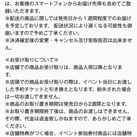
は、お客様のスマートフォンからお届け先等も含めてご登
録いただきます。
※配送の商品に関しては発売日から１週間程度でのお届け
を予定しております。 配送状況により遅くなる可能性も御
座いますので予めご了承ください。
※決済確定後の変更・キャンセル及び受取拒否は出来ませ
ん。
≪お受け取りについて≫
※店舗での商品お受け取りは、商品入荷以降となりま
す。
※店頭での商品お受け取りの際は、イベント当日にお渡し
した予約チケットと引き換えとなります。紛失された場合
は一切お渡しできません。
※商品のお取り置き期間は発売日から2週間となります。
※お取り置き期限終了後は、商品のお渡しはできません。
その際、代金は返金致しかねますので、あらかじめご了承
ください。
※店舗特典がつく場合、イベント参加券付商品には店舗特