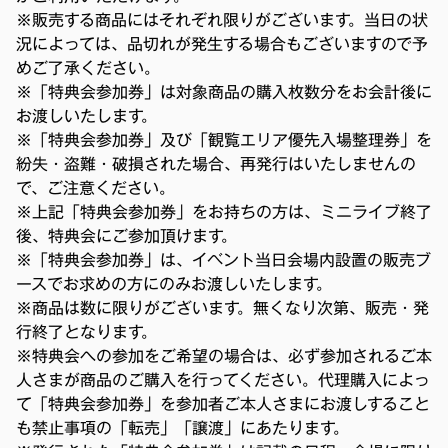
※販売する商品にはそれぞれ限りがございます。当日の状
況によっては、品切れが発生する場合もございますので予
めご了承ください。
※「特典会参加券」は対象商品の購入枚数分をお会計後に
お渡しいたします。
※「特典会参加券」及び「観覧エリア優先入場整理券」を
紛失・盗難・破損された場合、再発行はいたしませんの
で、ご注意ください。
※上記「特典会参加券」をお持ちの方は、ミニライブ終了
後、特典会にご参加頂けます。
※「特典会参加券」は、イベント当日会場内設置の販売ブ
ースでお求めの方にのみお渡しいたします。
※商品は数に限りがございます。無くなり次第、販売・発
行終了となります。
※特典会への参加をご希望の場合は、必ず参加されるご本
人さまが商品のご購入を行ってください。代理購入によっ
て「特典会参加券」を参加者ご本人さまにお渡しすること
も禁止事項の「転売」「譲渡」にあたります。