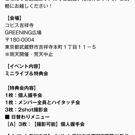
軽にお越しください！
【会場】
コピス吉祥寺
GREENING広場
〒180-0004
東京都武蔵野市吉祥寺本町１丁目１１−５
※雨天開催・荒天中止
【イベント内容】
ミニライブ＆特典会
【特典会内容】
1枚：個人握手会
1枚：メンバー全員とハイタッチ会
3枚：2shot撮影会
■ 日替わりメニュー
［A］3枚：【撮影可能】個人握手会