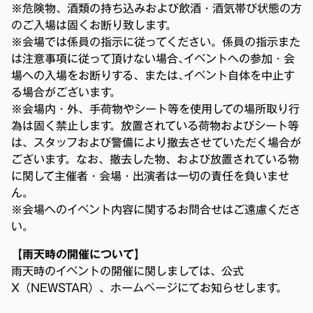
※危険物、酒類の持ち込みおよび飲酒・酒気帯び状態の方
のご入場は固くお断り致します。
※会場では係員の指示に従ってください。係員の指示また
は注意事項に従って頂けない場合､イベントへの参加・会
場への入場をお断りする、または､イベント自体を中止す
る場合がございます。
※会場内・外、手荷物やシート等を使用しての場所取り行
為は固く禁止します。放置されている荷物およびシート等
は、スタッフおよび警備により撤去させていただく場合が
ございます。なお、撤去した物、および放置されている物
に関して主催者・会場・出演者は一切の責任を負いませ
ん。
※会場へのイベント内容に関するお問合せはご遠慮くださ
い。
【雨天時の開催について】
雨天時のイベントの開催に関しましては、公式
X（NEWSTAR）、ホームページにてお知らせします。