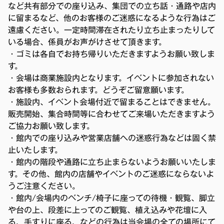
など共有部分での座り込み、集団での立ち話・通路や店内
に留まるなど、他のお客様のご迷惑になるような行為はご
遠慮ください。一定時間滞在されたり立ち止まったりして
いる場合、係員がお声がけさせて頂きます。
・ゴミは各自でお持ち帰りいただきますようお願い致しま
す。
・会場は商業施設内となります。イベントに参加されない
お客様も多数おられます。どうぞご留意願います。
・施設内、イベント会場付近で留まることはできません。
販売開始、集合時間等に合わせてご来場いただきますよう
ご協力お願い致します。
・館内での座り込みや営業店舗への迷惑行為などは固く禁
止いたします。
・館内の階段や通路に立ち止まらないようお願いいたしま
す。その他、館内の店舗やイベントのご迷惑にならないよ
うご注意ください。
・館内/会場内のベンチ/椅子に座っての待機・観覧、脚立
や台の上、段差に上ってのご観覧、植え込みや花壇に入
る、手すりに座る、などの行為は当会場の全ての場所にて