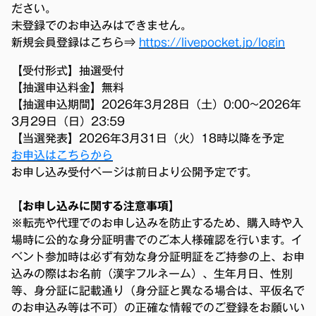
ださい。
未登録でのお申込みはできません。
新規会員登録はこちら⇒
https://livepocket.jp/login
【受付形式】抽選受付
【抽選申込料金】無料
【抽選申込期間】2026年3月28日（土）0:00~2026年
3月29日（日）23:59
【当選発表】2026年3月31日（火）18時以降を予定
お申込はこちらから
お申し込み受付ページは前日より公開予定です。
【お申し込みに関する注意事項】
※転売や代理でのお申し込みを防止するため、購入時や入
場時に公的な身分証明書でのご本人様確認を行います。イ
ベント参加時は必ず有効な身分証明証をご持参の上、お申
込みの際はお名前（漢字フルネーム）、生年月日、性別
等、身分証に記載通り（身分証と異なる場合は、平仮名で
のお申込み等は不可）の正確な情報でのご登録をお願いい