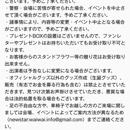
ございます。予めご了承ください。
・警察・会場に苦情が寄せられた場合、イベントを中止さ
せて頂く場合がございます。予めご了承ください。
・諸事情により、内容等の変更・イベント中止となる場合
がございますので、予めご了承ください。
・プレゼントBOXの設置はございませんので、ファンレ
ターやプレゼントはお持ちいただいてもお受け取り不可と
なります。
・お客様からのスタンドフラワー等の贈り花はお受け取り
出来ません。
・出演者は予告なしに変更になる場合がございます。
・オフィシャルグッズ以外のグッズ作成（生誕グッズ）、
販売（有志でお金を募る行為も含む）は禁止とさせていた
だきます。見つけ次第お声掛けさせていただき、悪質な場
合は法的処置を取る場合もございます。
・足の不自由な方や、車椅子でお越しの方のご来場に関し
ましては会場、イベントによってご案内方法が異なるため
（newstar.waiwai.info@gmail.com）までご連絡くださ
い。